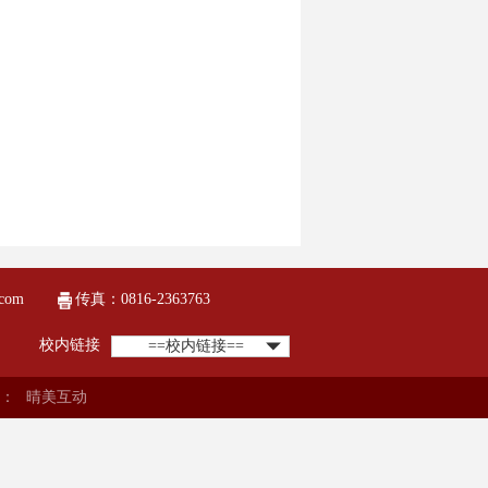
com
传真：0816-2363763
校内链接
==校内链接==
：
晴美互动