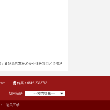
篇：新能源汽车技术专业课改项目相关资料
com
传真：0816-2363763
校内链接
==校内链接==
：
晴美互动